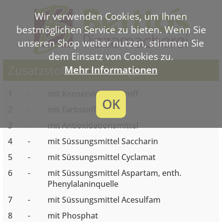
Wir verwenden Cookies, um Ihnen
bestmöglichen Service zu bieten. Wenn Sie
unseren Shop weiter nutzen, stimmen Sie
dem Einsatz von Cookies zu.
Zusatzstoffe und Allergene
Mehr Informationen
1
-
mit Konservierungsstoff
OK
2
-
mit Farbstoff
3
-
mit Antioxidationsmittel
4
-
mit Süssungsmittel Saccharin
5
-
mit Süssungsmittel Cyclamat
6
-
mit Süssungsmittel Aspartam, enth.
Phenylalaninquelle
7
-
mit Süssungsmittel Acesulfam
8
-
mit Phosphat