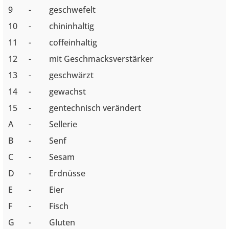
9
-
geschwefelt
10
-
chininhaltig
11
-
coffeinhaltig
12
-
mit Geschmacksverstärker
13
-
geschwärzt
14
-
gewachst
15
-
gentechnisch verändert
A
-
Sellerie
B
-
Senf
C
-
Sesam
D
-
Erdnüsse
E
-
Eier
F
-
Fisch
G
-
Gluten